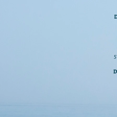
D
5
D