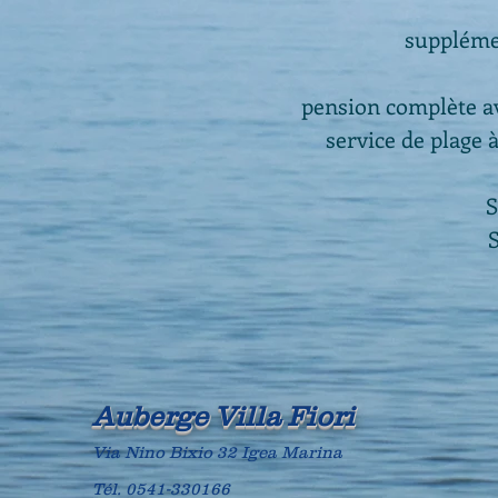
suppléme
pension complète av
service de plage à
S
S
Auberge Villa Fiori
Via Nino Bixio 32 Igea Marina
Tél.
0541-330166