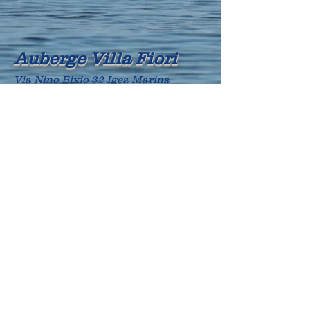
Auberge Villa Fiori
Via Nino Bixio 32 Igea Marina
Tél.
0541-330166
Courriel :
locandavillafiori@gmail.com
CIR : 099001-AL-00318
CIN : IT099001A1W79C6CU4