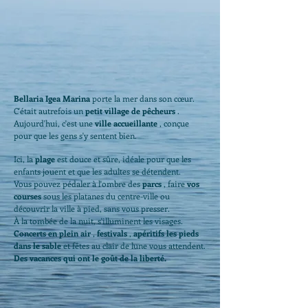
Bellaria Igea Marina
porte la mer dans son cœur.
C'était autrefois un
petit village de pêcheurs
.
Aujourd'hui, c'est une
ville accueillante
, conçue
pour que les gens s'y sentent bien.
Ici, la
plage
est douce et sûre, idéale pour que les
enfants jouent et que les adultes se détendent.
Vous pouvez pédaler à l'ombre des
parcs
, faire
vos
courses
sous les platanes du centre-ville ou
découvrir la ville à pied, sans vous presser.
À la tombée de la nuit, s'illuminent les visages.
Concerts en plein air
,
festivals
,
apéritifs les pieds
dans le sable
et fêtes au clair de lune vous attendent.
Des vacances qui ont le goût de la liberté.