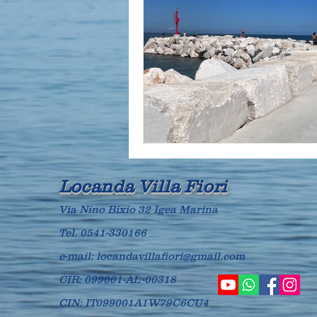
Locanda Villa Fiori
Via Nino Bixio 32 Igea Marina
Tel.
0541-330166
e-mail:
locandavillafiori@gmail.com
CIR: 099001-AL-00318
CIN: IT099001A1W79C6CU4