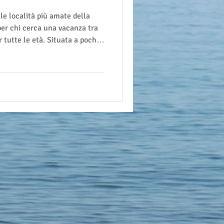
per chi cerca una vacanza tra
r tutte le età. Situata a pochi
dina offre spiagge attrezzate,
 attrazioni ideali sia per
giatori business in cerca di un
ogrammando un soggiorno alla
ne delle cose da non perdere