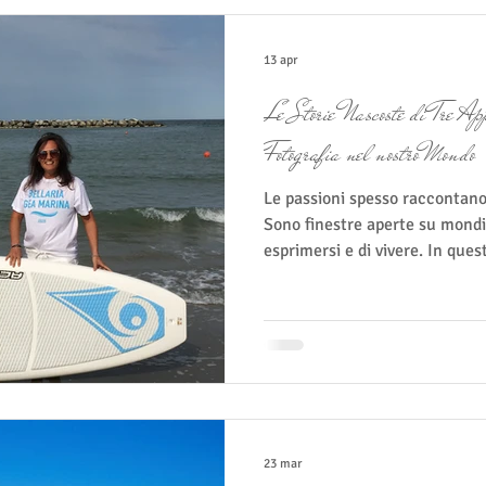
13 apr
Le Storie Nascoste di Tre Ap
Fotografia nel nostro Mondo
Le passioni spesso raccontano
Sono finestre aperte su mondi 
esprimersi e di vivere. In ques
di Cinzia, Mirco ed Elisa, i tre
ognuno con una passione che d
libero: la ceramica, la vela e l
non solo arricchiscono le lor
connessioni profonde con la cr
scoperta. La
23 mar