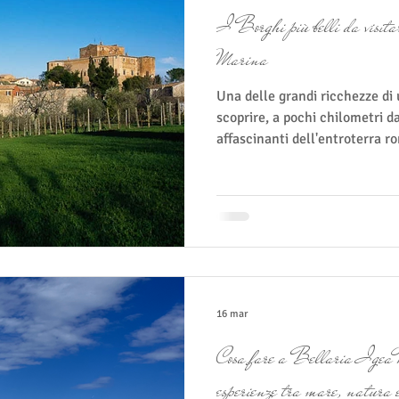
I Borghi più belli da visit
Marina
Una delle grandi ricchezze di 
scoprire, a pochi chilometri d
affascinanti dell'entroterra r
panoramiche, rocche medievali 
questi piccoli paesi racconta
offrono panorami spettacolari 
alla Locanda Villa Fiori, una g
diventare una delle esperienze
Ecco alcuni sug
16 mar
Cosa fare a Bellaria Igea 
esperienze tra mare, natura 