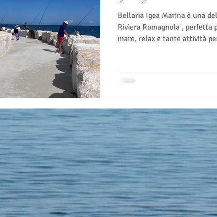
Bellaria Igea Marina è una delle località più amate della
Riviera Romagnola , perfetta 
mare, relax e tante attività pe
minuti da Rimini, questa citta
parchi verdi, eventi e numerose
famiglie che per coppie o viag
momento di relax. Se stai pr
Locanda Villa Fiori, ecco alcu
du