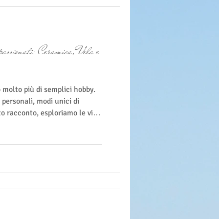
passionati: Ceramica, Vela e
 molto più di semplici hobby.
personali, modi unici di
to racconto, esploriamo le vite
 proprietari della Locanda,
efinisce il proprio tempo
a fotografia. Questi interessi
o giornate, ma creano anche
eatività, la natura e la