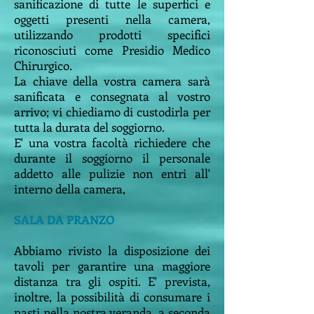
sanificazione di tutte le superfici e
oggetti presenti nella camera,
utilizzando prodotti specifici
riconosciuti come Presidio Medico
Chirurgico.
La chiave della vostra camera sarà
sanificata e consegnata al vostro
arrivo; vi chiediamo di custodirla per
tutta la durata del soggiorno.
E' una vostra facoltà richiedere che
durante il soggiorno il personale
addetto alle pulizie non entri
all'
interno della camera,
SALA DA PRANZO
Abbiamo rivisto la disposizione dei
tavoli per garantire una maggiore
distanza tra gli ospiti. E' prevista,
inoltre, la possibilità di consumare i
pasti nella nostra veranda, a seconda