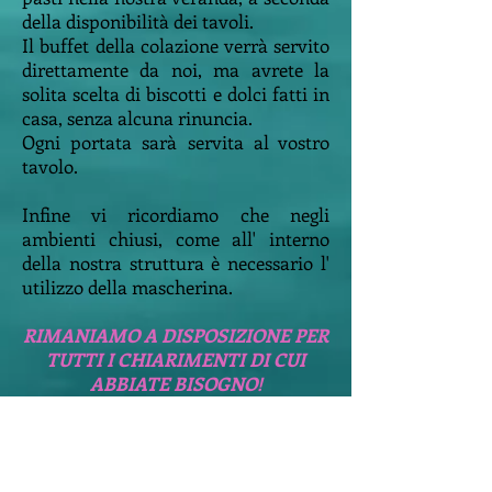
della disponibilità dei tavoli.
Il buffet della colazione verrà servito
direttamente da noi, ma avrete la
solita scelta di biscotti e dolci fatti in
casa, senza alcuna rinuncia.
Ogni portata sarà servita al vostro
tavolo.
Infine vi ricordiamo che negli
ambienti chiusi, come all' interno
della nostra struttura è necessario l'
utilizzo della mascherina.
RIMANIAMO A DISPOSIZIONE PER
TUTTI I CHIARIMENTI DI CUI
ABBIATE BISOGNO!
Locanda Villa Fiori