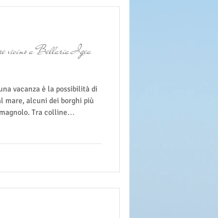
are vicino a Bellaria Igea
una vacanza è la possibilità di
al mare, alcuni dei borghi più
omagnolo. Tra colline
e vicoli ricchi di storia,
no il passato della Romagna e
sull'Adriatico. Se soggiorni
ita nell'entroterra può
 più belle della tua vacanza.