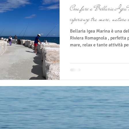
Cosa fare a Bellaria Igea 
esperienze tra mare, natura 
Bellaria Igea Marina è una delle località più amate della
Riviera Romagnola , perfetta 
mare, relax e tante attività pe
minuti da Rimini, questa citta
parchi verdi, eventi e numerose
famiglie che per coppie o viag
momento di relax. Se stai pr
Locanda Villa Fiori, ecco alcu
du