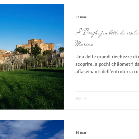
23 mar
I Borghi più belli da visit
Marina
Una delle grandi ricchezze di 
scoprire, a pochi chilometri d
affascinanti dell'entroterra r
panoramiche, rocche medievali 
questi piccoli paesi racconta
offrono panorami spettacolari 
alla Locanda Villa Fiori, una g
diventare una delle esperienze
Ecco alcuni sug
16 mar