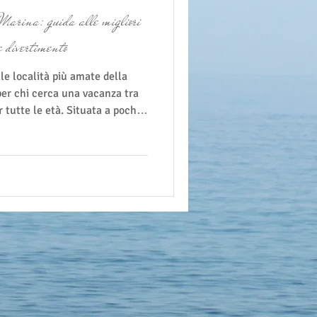
Marina: guida alle migliori
e divertimento
per chi cerca una vacanza tra
r tutte le età. Situata a pochi
dina offre spiagge attrezzate,
 attrazioni ideali sia per
giatori business in cerca di un
ogrammando un soggiorno alla
ne delle cose da non perdere