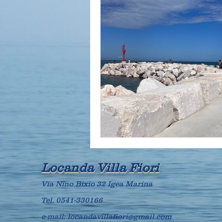
Locanda Villa Fiori
Via Nino Bixio 32 Igea Marina
Tel.
0541-330166
e-mail:
locandavillafiori@gmail.com