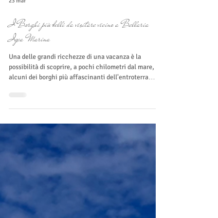
23 mar
I Borghi più belli da visitare vicino a Bellaria
Igea Marina
Una delle grandi ricchezze di una vacanza è la
possibilità di scoprire, a pochi chilometri dal mare,
alcuni dei borghi più affascinanti dell'entroterra
romagnolo. Tra colline panoramiche, rocche
medievali e vicoli ricchi di storia, questi piccoli paesi
raccontano il passato della Romagna e offrono
panorami spettacolari sull'Adriatico. Se soggiorni alla
Locanda Villa Fiori, una gita nell'entroterra può
diventare una delle esperienze più belle della tua
vacanza. Ecco alcuni sug